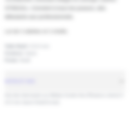
STRESS». Convient à tous les joueurs, des 
débutants aux profes
sionnels.
Lot de 3 ailettes et 3 shafts.
Taille Shaft:
S 21.5 mm
Couleurs:
Jaune
Forme:
Small
NOTES ET AVIS
Avis des internautes sur Ailettes Condor Axe (Plusieurs coloris) S
21.5 mm Jaune Small (0 avis)
Avis client