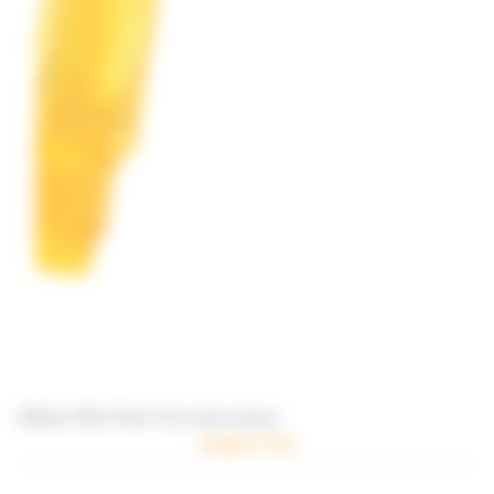
Ailettes SOLO Aéro Core short Jaune
10.96 € TTC