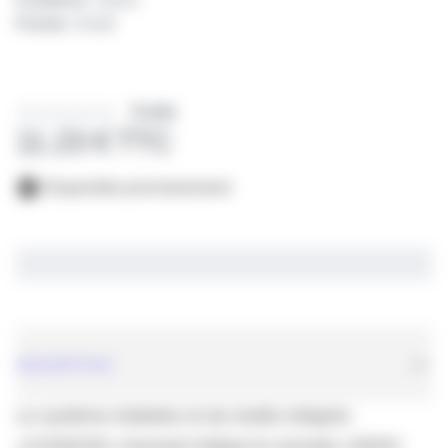
Forme:
Small
0 avis
11.23 € TTC
Disponible prochainement
DESCRIPTION
Le système d'ailettes et de shafts intégrés 
«CONDOR» innovant intègre le concept «ZERO 