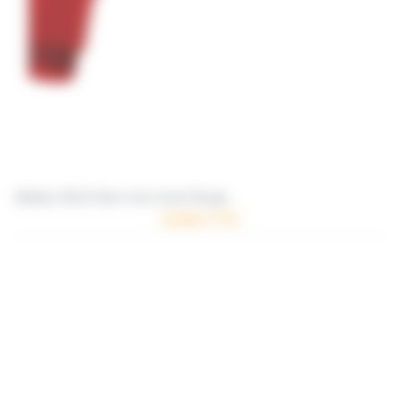
Ailettes SOLO Aéro Core short Rouge
10.96 € TTC