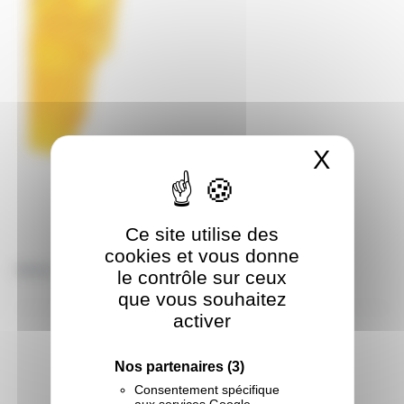
X
Masqu
Ce site utilise des
cookies et vous donne
Ailettes SOLO Aéro Core médium Jaune
le contrôle sur ceux
10.96 € TTC
que vous souhaitez
activer
Nos partenaires
(3)
Consentement spécifique
aux services Google