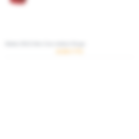
Ailettes SOLO Aéro Core médium Rouge
10.96 € TTC