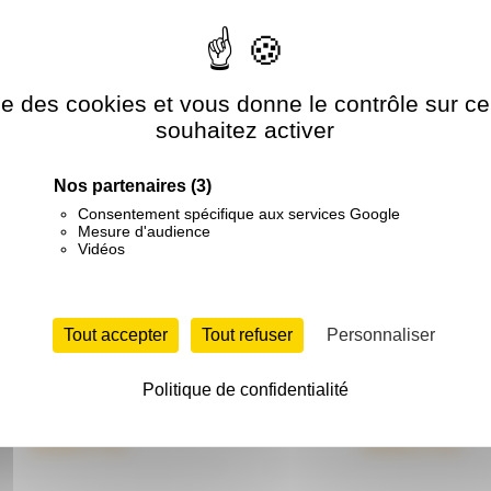
Avis client
ise des cookies et vous donne le contrôle sur 
souhaitez activer
Nos partenaires
(3)
Consentement spécifique aux services Google
Mesure d'audience
Vidéos
Tout accepter
Tout refuser
Personnaliser
Politique de confidentialité
nobloc RAMIN 1m32 - Vis
Queue Monobloc RAMIN 1m44 - 
1mm
Laiton 11mm
18.90 € TTC
23.22 € TTC