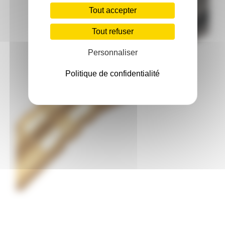
Tout accepter
Tout refuser
Personnaliser
Politique de confidentialité