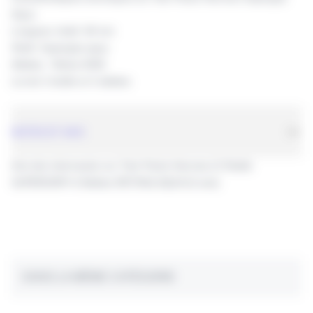
Aqua:
Longueur shaft: 48 mm
Shaft: Supergrip aqua
Ailettes: Retina 5505
Lot de 3 shafts et 3 ailettes
NOTES ET AVIS
Avis des internautes sur Twin Packs Harrows (3 Shafts
SUPERGRIP+3 Ailettes RETINA) AQUA (0 avis)
Avis client
DANS LA MÊME CATÉGORIE