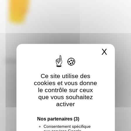
X
Masqu
Ailettes SOLO Aéro Core médium Jaune
10.96 € TTC
Ce site utilise des
cookies et vous donne
le contrôle sur ceux
que vous souhaitez
activer
Nos partenaires
(3)
Consentement spécifique
aux services Google