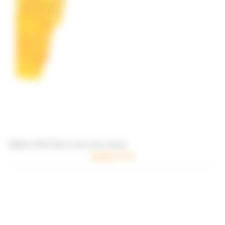
Ailettes SOLO Aéro Core short Jaune
10.96 € TTC