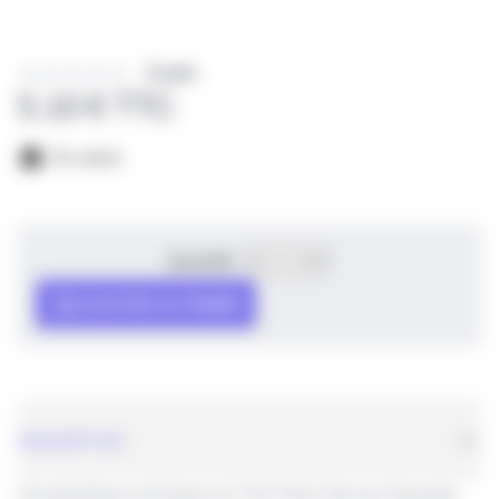
0 avis
5.10 € TTC
En stock
Quantité
AJOUTER AU PANIER
DESCRIPTION
Caractéristiques techniques du Twin Packs Harrows Supergrip