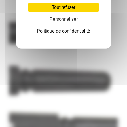
Tout refuser
Personnaliser
Politique de confidentialité