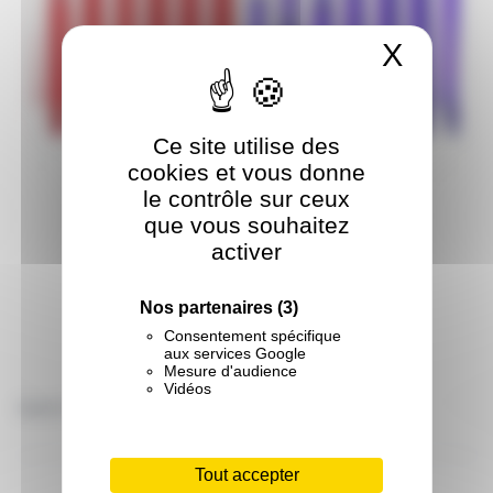
X
Masqu
Ce site utilise des
cookies et vous donne
le contrôle sur ceux
que vous souhaitez
activer
Nos partenaires
(3)
Consentement spécifique
aux services Google
Mesure d'audience
Vidéos
Shaft Fit Flight Gear
3.60 € TTC
4.50 € TTC
Tout accepter